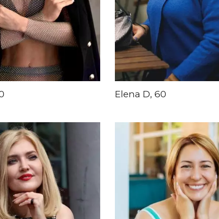
40
Elena D, 60