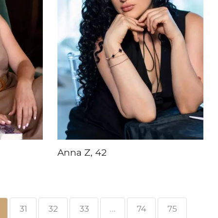
Anna Z, 42
31
32
33
…
74
75