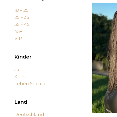
18 – 25
25 – 35
35 – 45
45+
VIP
Kinder
Ja
(583)
Keine
(467)
Leben Separat
(314)
Land
Deutschland
(774)