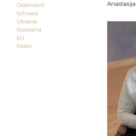
Anastasija
Österreich
(27)
Schweiz
(34)
Ukraine
(292)
Russland
(70)
EU
(121)
Polen
(24)