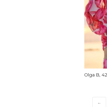
Olga B, 4
←