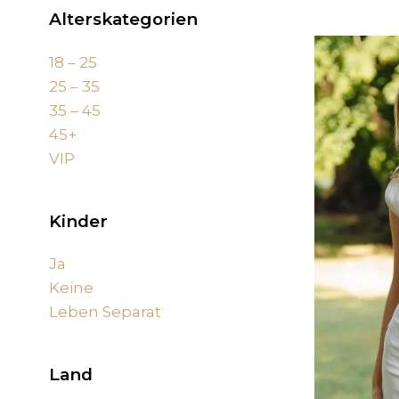
Alterskategorien
18 – 25
25 – 35
35 – 45
45+
VIP
Kinder
Ja
(217)
Keine
(71)
Leben Separat
(283)
Land