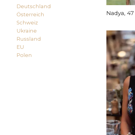
Deutschland
(330)
Nadya, 47
Österreich
(14)
Schweiz
(13)
Ukraine
(125)
Russland
(36)
EU
(39)
Polen
(6)