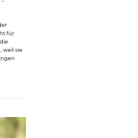
 –
der
ht für
die
 weil sie
hungen