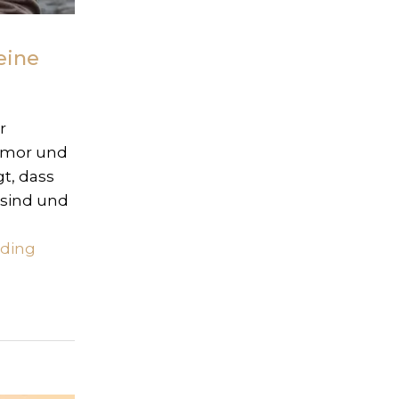
eine
r
Humor und
gt, dass
 sind und
ading