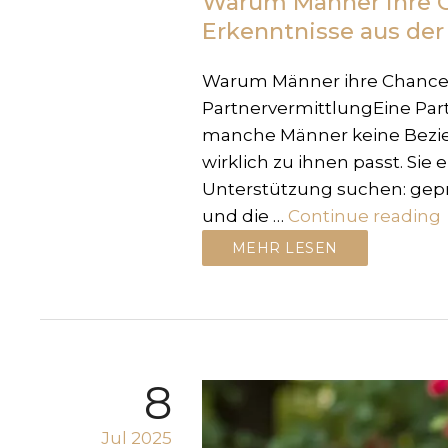
Warum Männer ihre Ch
Erkenntnisse aus der
Warum Männer ihre Chancen a
PartnervermittlungEine Part
manche Männer keine Bezieh
wirklich zu ihnen passt. Sie 
Unterstützung suchen: gepr
und die …
Continue reading
MEHR LESEN
8
Jul 2025