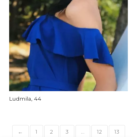
Ludmila, 44
←
1
2
3
…
12
13