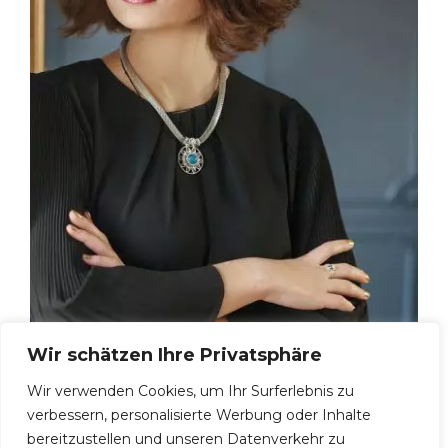
Wir schätzen Ihre Privatsphäre
Karina, 24
Wir verwenden Cookies, um Ihr Surferlebnis zu
verbessern, personalisierte Werbung oder Inhalte
bereitzustellen und unseren Datenverkehr zu