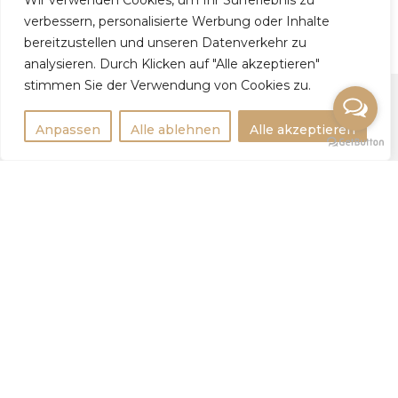
Hanna, 42
Wir verwenden Cookies, um Ihr Surferlebnis zu
verbessern, personalisierte Werbung oder Inhalte
bereitzustellen und unseren Datenverkehr zu
analysieren. Durch Klicken auf "Alle akzeptieren"
stimmen Sie der Verwendung von Cookies zu.
Anpassen
Alle ablehnen
Alle akzeptieren
Rechtlichtes
Impressum
Datenschutzerklärung
Weitere Infos
Tipps