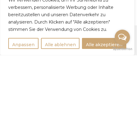
Tatyana N, 43
Wir verwenden Cookies, um Ihr Surferlebnis zu
verbessern, personalisierte Werbung oder Inhalte
bereitzustellen und unseren Datenverkehr zu
analysieren. Durch Klicken auf "Alle akzeptieren"
stimmen Sie der Verwendung von Cookies zu.
Anpassen
Alle ablehnen
Alle akzeptieren
Rechtlichtes
Impressum
Datenschutzerklärung
Weitere Infos
Tipps