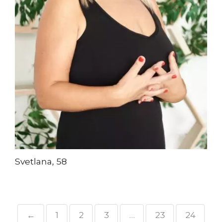
Svetlana, 58
←
1
2
3
…
23
24