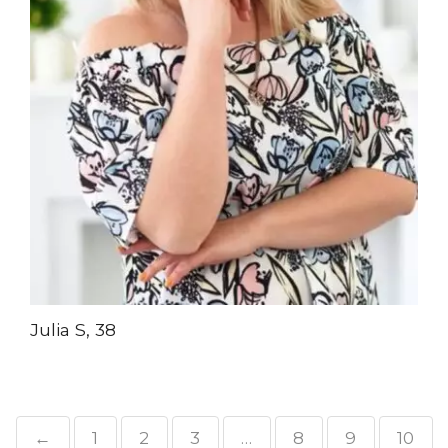
Julia S, 38
←
1
2
3
…
8
9
10